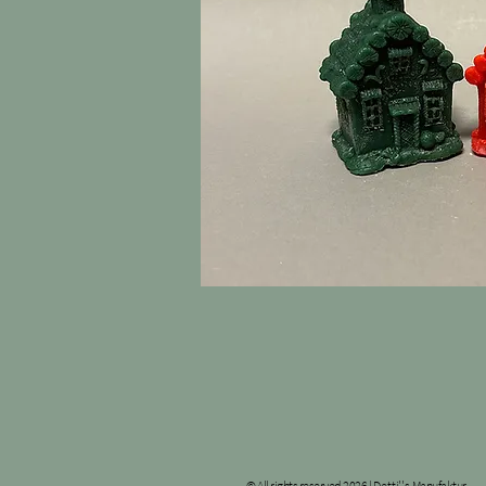
© All rights reserved 2026 |
Detti''s
Manufaktur