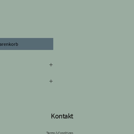
Warenkorb
nen vom Bild abweichen.
te 5.7cm
Kontakt
Terms & Conditions