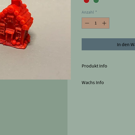
Anzahl
*
In den 
Produkt Info
Die Farben des Produkts kön
Wachs Info
Grösse. Höhe 8.8cm x Brei
Paraffin / Stearin (weiss)
80% Paraffin
20% Stearin
Pastillen