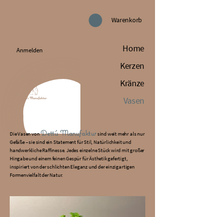
Warenkorb
Home
Anmelden
Kerzen
Kränze
Vasen
Detti’s Manufaktur
Die Vasen von
sind weit mehr als nur
Gefäße – sie sind ein Statement für Stil, Natürlichkeit und
handwerkliche Raffinesse. Jedes einzelne Stück wird mit großer
Hingabe und einem feinen Gespür für Ästhetik gefertigt,
inspiriert von der schlichten Eleganz und der einzigartigen
Formenvielfalt der Natur.